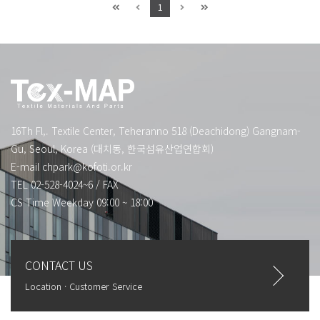
1
16Th Fl,. Textile Center, Teheranno 518 (Deachidong) Gangnam-
Gu, Seoul, Korea (대치동, 한국섬유산업연합회)
E-mail
chpark@kofoti.or.kr
TEL 02-528-4024~6
/
FAX
CS Time Weekday 09:00 ~ 18:00
CONTACT US
Location · Customer Service