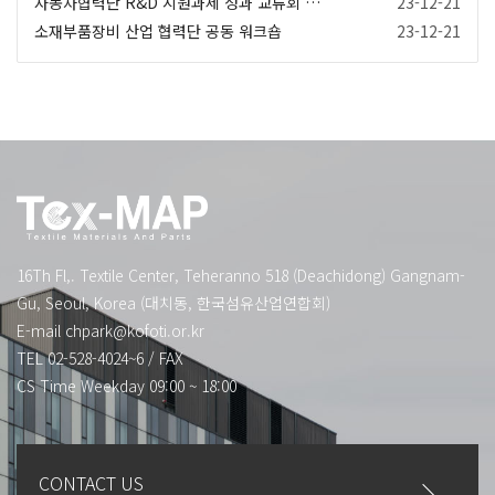
자동차협력단 R&D 지원과제 성과 교류회 및 비즈니스 …
23-12-21
소재부품장비 산업 협력단 공동 워크숍
23-12-21
16Th Fl,. Textile Center, Teheranno 518 (Deachidong) Gangnam-
Gu, Seoul, Korea (대치동, 한국섬유산업연합회)
E-mail
chpark@kofoti.or.kr
TEL 02-528-4024~6
/
FAX
CS Time Weekday 09:00 ~ 18:00
CONTACT US